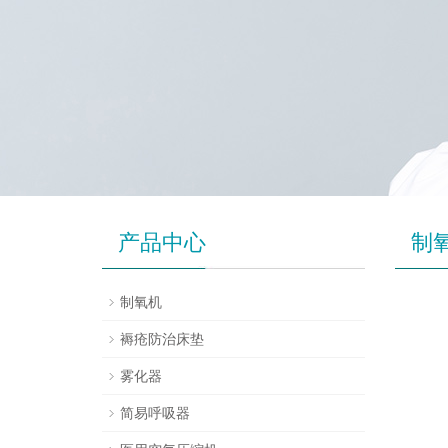
产品中心
制
制氧机
褥疮防治床垫
雾化器
简易呼吸器