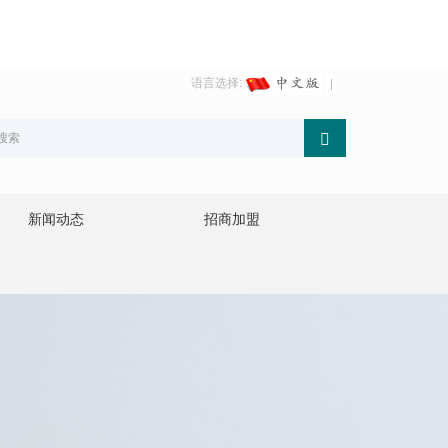
语言选择:
新闻动态
招商加盟