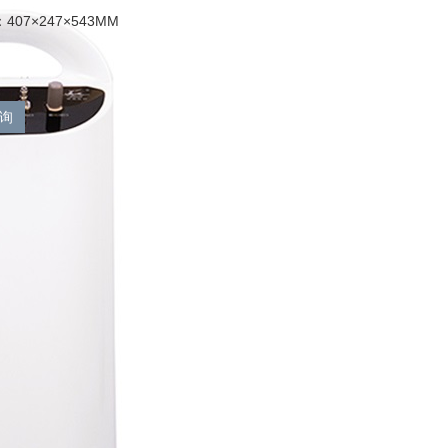
07×247×543MM
询