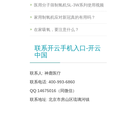
医用分子筛制氧机SL-3W系列使用视频
家用制氧机应对新冠真的有用吗？
在家吸氧，要注意什么？
联系开云手机入口-开云
中国
联系人: 神鹿医疗
联系电话: 400-993-6860
QQ:14675016（同微信）
联系地址: 北京市房山区琉璃河镇