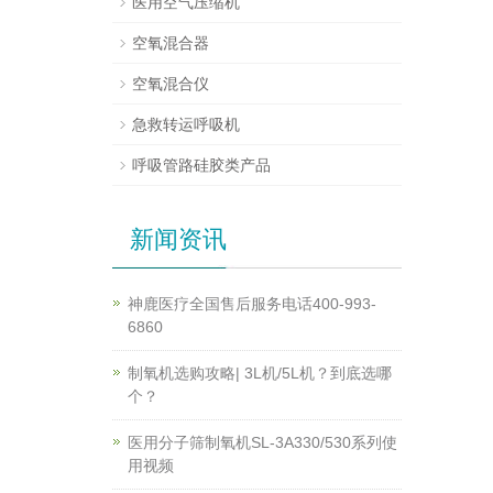
医用空气压缩机
空氧混合器
空氧混合仪
急救转运呼吸机
呼吸管路硅胶类产品
新闻资讯
神鹿医疗全国售后服务电话400-993-
6860
制氧机选购攻略| 3L机/5L机？到底选哪
个？
医用分子筛制氧机SL-3A330/530系列使
用视频