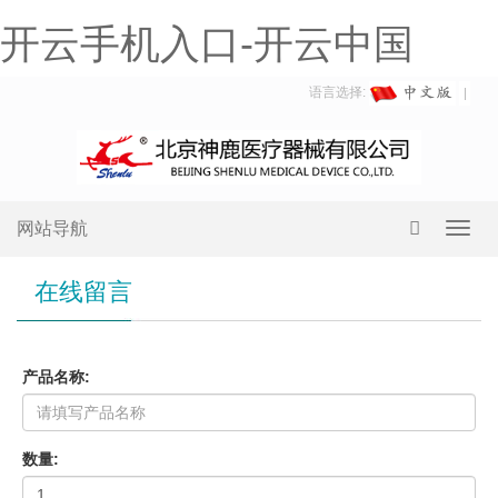
开云手机入口-开云中国
语言选择:
网站导航
Toggl
navig
在线留言
产品名称:
数量: