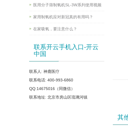
医用分子筛制氧机SL-3W系列使用视频
家用制氧机应对新冠真的有用吗？
在家吸氧，要注意什么？
联系开云手机入口-开云
中国
联系人: 神鹿医疗
联系电话: 400-993-6860
QQ:14675016（同微信）
联系地址: 北京市房山区琉璃河镇
其