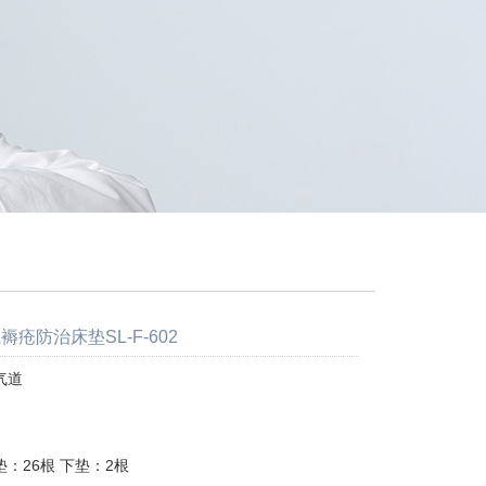
褥疮防治床垫SL-F-602
气道
：26根 下垫：2根