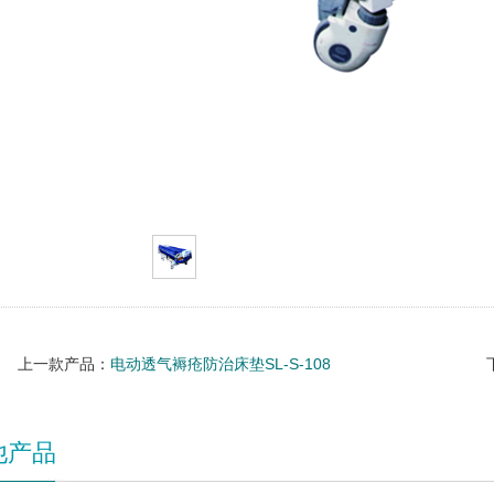
上一款产品：
电动透气褥疮防治床垫SL-S-108
他产品