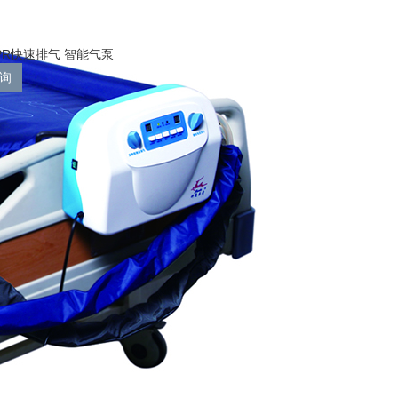
PR快速排气 智能气泵
询